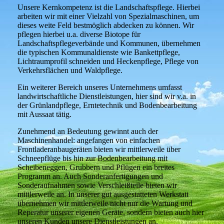
Unsere Kernkompetenz ist die Landschaftspflege. Hierbei
arbeiten wir mit einer Vielzahl von Spezialmaschinen, um
dieses weite Feld bestmöglich abdecken zu können. Wir
pflegen hierbei u.a. diverse Biotope für
Landschaftspflegeverbände und Kommunen, übernehmen
die typischen Kommunaldienste wie Bankettpflege,
Lichtraumprofil schneiden und Heckenpflege, Pflege von
Verkehrsflächen und Waldpflege.
Ein weiterer Bereich unseres Unternehmens umfasst
landwirtschaftliche Dienstleistungen, hier sind wir v.a. in
der Grünlandpflege, Erntetechnik und Bodenbearbeitung
mit Aussaat tätig.
Zunehmend an Bedeutung gewinnt auch der
Maschinenhandel: angefangen von einfachen
Frontladeranbaugeräten bieten wir mittlerweile über
Schneepflüge bis hin zur Bodenbearbeitung mit
Scheibeneggen, Grubbern und Pflügen ein breites
Programm an. Auch Sonderanfertigungen und
Sonderaufnahmen sowie Verschleißteile bieten wir
mittlerweile an. In unserer gut ausgestatteten Werkstatt
übernehmen wir mittlerweile nicht nur die Wartung und
Reperatur unserer eigenen Geräte, sondern bieten auch hier
unseren Kunden unsere Dienstleistungen an.