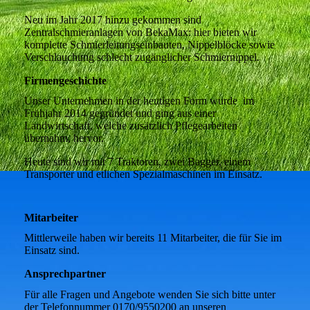
Neu im Jahr 2017 hinzu gekommen sind
Zentralschmieranlagen von BekaMax: hier bieten wir
komplette Schmierleitungseinbauten, Nippelblöcke sowie
Verschlauchung schlecht zugänglicher Schmiernippel.
Firmengeschichte
Unser Unternehmen in der heutigen Form wurde im
Frühjahr 2014 gegründet und ging aus einer
Landwirtschaft, welche zusätzlich Pflegearbeiten
übernahm, hervor.
Heute sind wir mit 7 Traktoren, zwei Bagger, einem
Transporter und etlichen Spezialmaschinen im Einsatz.
Mitarbeiter
Mittlerweile haben wir bereits 11 Mitarbeiter, die für Sie im
Einsatz sind.
Ansprechpartner
Für alle Fragen und Angebote wenden Sie sich bitte unter
der Telefonnummer 0170/9550200 an unseren