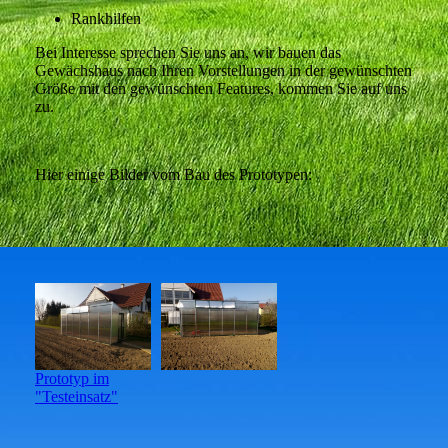
Rankhilfen
Bei Interesse sprechen Sie uns an, wir bauen das
Gewächshaus nach Ihren Vorstellungen in der gewünschten
Größe mit den gewünschten Features, kommen Sie auf uns
zu.
Hier einige Bilder vom Bau des Prototypen:
Prototyp im
"Testeinsatz"