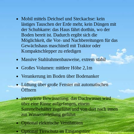
Mobil mittels Deichsel und Steckachse: kein
lästiges Tauschen der Erde mehr, kein Düngen mit
der Schubkarre: das Haus fährt dorthin, wo der
Boden bereit ist. Dadurch ergibt sich die
Möglichkeit, die Vor- und Nachbereitungen für das
Gewächshaus maschinell mit Traktor oder
Kompaktschlepper zu erledigen
Massive Stahlrahmenbauweise, extrem stabil
Großes Volumen: mittlere Höhe 2,1m
Verankerung im Boden über Bodenanker
Lüftung über große Fenster mit automatischen
Öffnern
intergrierte Bewässerung: das Dachwasser wird
über eine Rinne aufgefangen, einem
Sammelbehälter zugeführt und von dort nach innen
zur Wasserverteilung geführt
Optional elektrische Ventilatoren
Optional Tierschutz an Eingangstüre