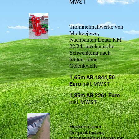
MWST
Trommelmähwerke von
Modrzejewo,
Nachbauten Deutz KM
22/24, mechanische
Schwenkung nach
hinten, ohne
Gelenkwelle
1,65m AB 1844,50
Euro
inkl. MWST
1,85m AB 2261 Euro
inkl. MWST
Heckcontainer
Dreipunktanbau,
mechanisch klappbar, mit