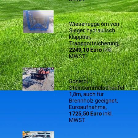
Wiesenegge 6m von
Sieger, hydraulisch
klappbar,
Transportsicherung,
2249,10 Euro
inkl.
MWST
Sonarol
Steinsammelschaufel
1,8m, auch für
Brennholz geeignet,
Euroaufnahme,
1725,50 Euro
inkl.
MWST