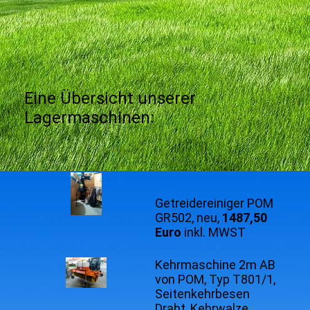
Eine Übersicht unserer
Lagermaschinen:
Getreidereiniger POM
GR502, neu,
1487,50
Euro
inkl. MWST
Kehrmaschine 2m AB
von POM, Typ T801/1,
Seitenkehrbesen
Draht, Kehrwalze