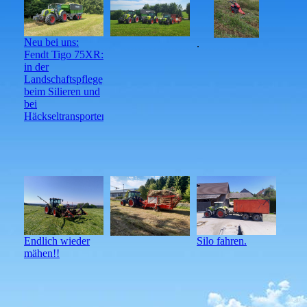
Neu bei uns:
.
Fendt Tigo 75XR:
in der
Landschaftspflege,
beim Silieren und
bei
Häckseltransporten.
Endlich wieder
Silo fahren.
mähen!!