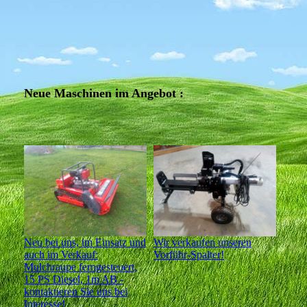
Neue Maschinen im Angebot :
Neu bei uns, im Einsatz und
Wir verkaufen unseren
auch im Verkauf:
Vorführ-Spalter!
Mulchraupe ferngesteuert,
15 PS Diesel, 1m AB -
kontaktieren Sie uns bei
Interesse!